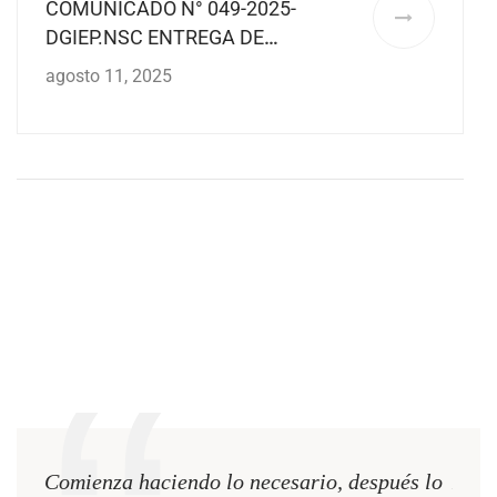
COMUNICADO N° 049-2025-
DGIEP.NSC ENTREGA DE
EINFORMES DE PROGRESO DEL II
agosto 11, 2025
BIMESTRE
l
Comienza haciendo lo necesario, después lo
Hace