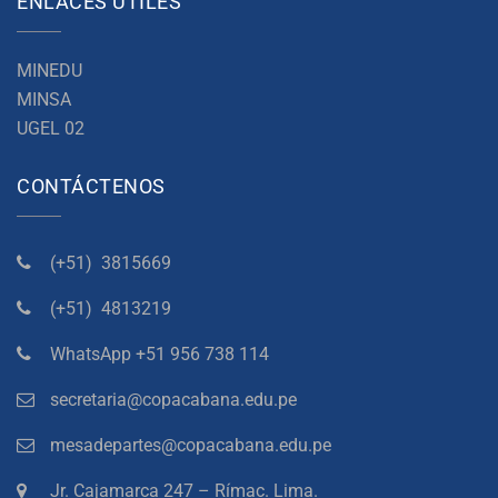
ENLACES ÚTILES
MINEDU
MINSA
UGEL 02
CONTÁCTENOS
(+51)
3815669
(+51)
4813219
WhatsApp +51 956 738 114
secretaria@copacabana.edu.pe
mesadepartes@copacabana.edu.pe
Jr. Cajamarca 247 – Rímac. Lima.