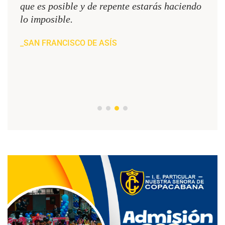
nes
que es posible y de repente estarás haciendo
VIR
lo imposible.
SAN FRANCISCO DE ASÍS