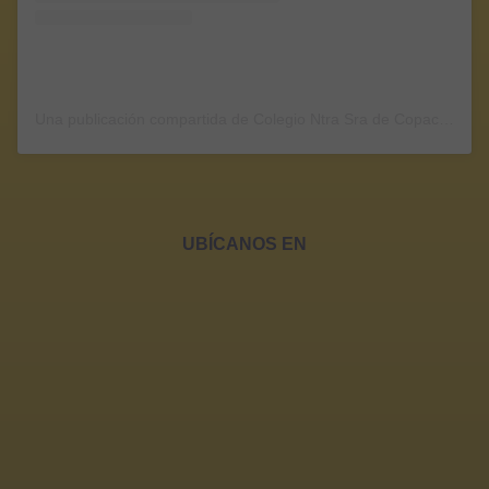
Una publicación compartida de Colegio Ntra Sra de Copacabana (@colegio.nstra.sra.copacabana)
UBÍCANOS EN