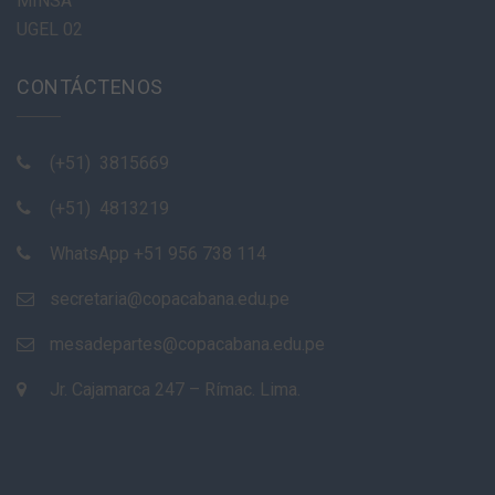
MINSA
UGEL 02
CONTÁCTENOS
(+51)
3815669
(+51)
4813219
WhatsApp +51 956 738 114
secretaria@copacabana.edu.pe
mesadepartes@copacabana.edu.pe
Jr. Cajamarca 247 – Rímac. Lima.