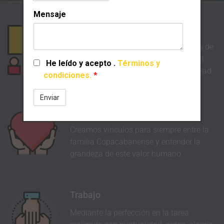
Mensaje
Disciplina
Estableciendo normas de convivencia de
respeto mutuo y valores que oriente al
He leído y acepto
.
Términos y
estudiante a desarrollar su personalidad
condiciones.
*
Amor
Creamos vínculos para siempre entre la
familia Copacabanense y entender la
grandeza de este valor humano
Trabajo
Mediante la perfección en la tarea