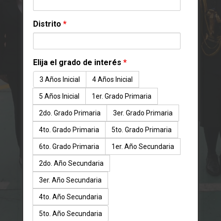
Escolar
Distrito
*
🥈SEGUNDO PUESTO: Desfile
Escolar - Nivel Secundaria
Elija el grado de interés
*
3 Años Inicial
4 Años Inicial
5 Años Inicial
1er. Grado Primaria
2do. Grado Primaria
3er. Grado Primaria
4to. Grado Primaria
5to. Grado Primaria
6to. Grado Primaria
1er. Año Secundaria
2do. Año Secundaria
3er. Año Secundaria
4to. Año Secundaria
5to. Año Secundaria