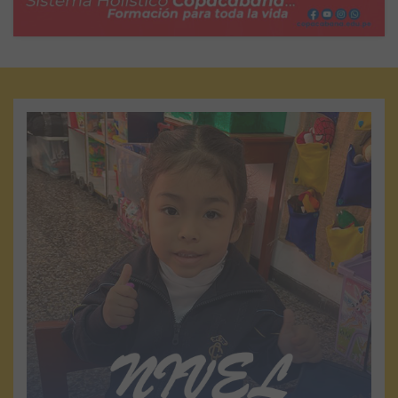
NIVEL INICIAL
La Institución educativa “Nuestra Señora de
Copacabana” atiende a niños y niñas de 3 a 5 años. En
esa etapa promovemos aprendizajes tempranos,
ofreciendo a los niños(as) amplia y organizada
estimulación que hace posible que alcancen, según sus
condiciones personales, niveles de madurez
neurológica, coordinación viso-motora y por ende un
aprendizaje y desarrollo óptimo...