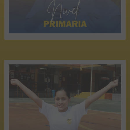
Ver más
NIVEL SECUNDARIA
Nuestros estudiantes del nivel secundario, en este
último nivel escolar, ponen de manifiesto las
capacidades, los conocimientos, su madurez y los